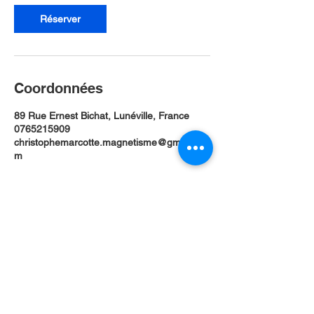
Réserver
Coordonnées
89 Rue Ernest Bichat, Lunéville, France
0765215909
christophemarcotte.magnetisme@gmail.co
m
Politique de confidentialité
Mentions légales
Politique de cookies