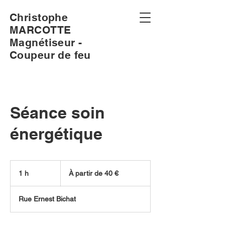
Christophe
MARCOTTE
Magnétiseur -
Coupeur de feu
Séance soin
énergétique
À
partir
1 h
1
À partir de 40 €
de
40
euros
Rue Ernest Bichat